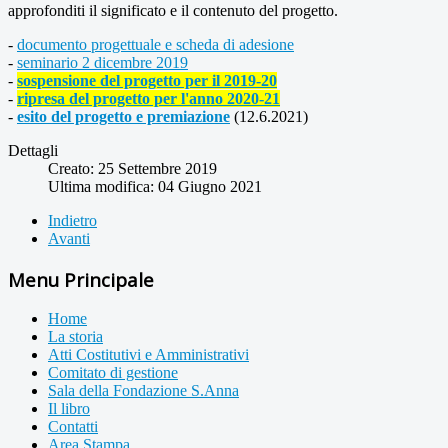
approfonditi il significato e il contenuto del progetto.
-
documento progettuale e scheda di adesione
-
seminario 2 dicembre 2019
-
sospensione del progetto per il 2019-20
-
ripresa del progetto per l'anno 2020-21
-
esito del progetto e premiazione
(12.6.2021)
Dettagli
Creato: 25 Settembre 2019
Ultima modifica: 04 Giugno 2021
Indietro
Avanti
Menu Principale
Home
La storia
Atti Costitutivi e Amministrativi
Comitato di gestione
Sala della Fondazione S.Anna
Il libro
Contatti
Area Stampa