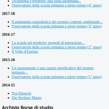
Tecnologia e territorio: una sfida quotidiana...
Osservatorio della scuola primaria a pieno tempo (4° anno)
2017-18
Il patrimonio naturalistico del proprio contesto ambientale...
Osservatorio della scuola primaria a pieno tempo (3° anno)
2016-17
La scuola nel territorio: progetti di interazione...
Osservatorio della scuola primaria a pieno tempo (2° anno)
Il Volto d'Europa
2015-16
Un monumento o uno spazio significativo del proprio
territorio...
Osservatorio della scuola primaria a pieno tempo (1° anno)
2014-15
Noi Etruschi
Die Berliner Mauer
Archivio Borse di studio