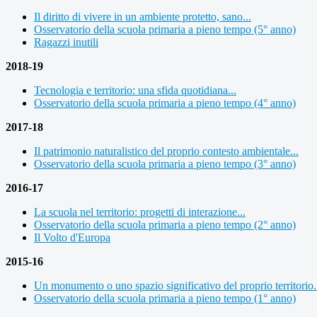
Il diritto di vivere in un ambiente protetto, sano...
Osservatorio della scuola primaria a pieno tempo (5° anno)
Ragazzi inutili
2018-19
Tecnologia e territorio: una sfida quotidiana...
Osservatorio della scuola primaria a pieno tempo (4° anno)
2017-18
Il patrimonio naturalistico del proprio contesto ambientale...
Osservatorio della scuola primaria a pieno tempo (3° anno)
2016-17
La scuola nel territorio: progetti di interazione...
Osservatorio della scuola primaria a pieno tempo (2° anno)
Il Volto d'Europa
2015-16
Un monumento o uno spazio significativo del proprio territorio.
Osservatorio della scuola primaria a pieno tempo (1° anno)