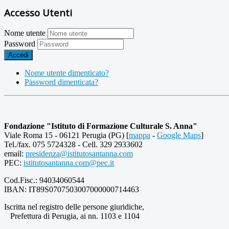
Accesso Utenti
Nome utente
Password
Accedi
Nome utente dimenticato?
Password dimenticata?
Fondazione "Istituto di Formazione Culturale S. Anna"
Viale Roma 15 - 06121 Perugia (PG) [
mappa
-
Google Maps
]
Tel./fax. 075 5724328 - Cell. 329 2933602
email:
presidenza@istitutosantanna.com
PEC:
istitutosantanna.com@pec.it
Cod.Fisc.: 94034060544
IBAN: IT89S0707503007000000714463
Iscritta nel registro delle persone giuridiche,
Prefettura di Perugia, ai nn. 1103 e 1104