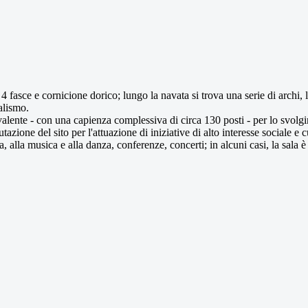
fasce e cornicione dorico; lungo la navata si trova una serie di archi, le
alismo.
ivalente - con una capienza complessiva di circa 130 posti - per lo svol
zione del sito per l'attuazione di iniziative di alto interesse sociale e 
a, alla musica e alla danza, conferenze, concerti; in alcuni casi, la sala 