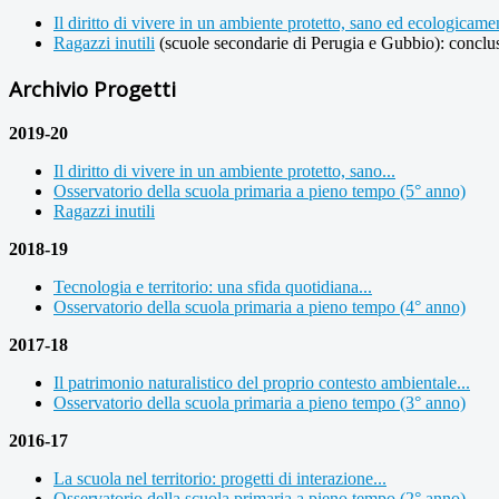
Il diritto di vivere in un ambiente protetto, sano ed ecologicame
Ragazzi inutili
(scuole secondarie di Perugia e Gubbio): conclu
Archivio Progetti
2019-20
Il diritto di vivere in un ambiente protetto, sano...
Osservatorio della scuola primaria a pieno tempo (5° anno)
Ragazzi inutili
2018-19
Tecnologia e territorio: una sfida quotidiana...
Osservatorio della scuola primaria a pieno tempo (4° anno)
2017-18
Il patrimonio naturalistico del proprio contesto ambientale...
Osservatorio della scuola primaria a pieno tempo (3° anno)
2016-17
La scuola nel territorio: progetti di interazione...
Osservatorio della scuola primaria a pieno tempo (2° anno)