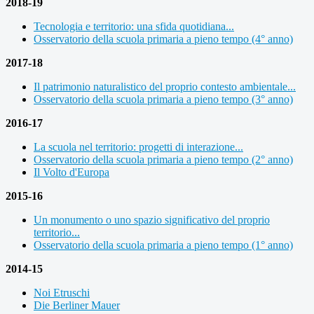
2018-19
Tecnologia e territorio: una sfida quotidiana...
Osservatorio della scuola primaria a pieno tempo (4° anno)
2017-18
Il patrimonio naturalistico del proprio contesto ambientale...
Osservatorio della scuola primaria a pieno tempo (3° anno)
2016-17
La scuola nel territorio: progetti di interazione...
Osservatorio della scuola primaria a pieno tempo (2° anno)
Il Volto d'Europa
2015-16
Un monumento o uno spazio significativo del proprio
territorio...
Osservatorio della scuola primaria a pieno tempo (1° anno)
2014-15
Noi Etruschi
Die Berliner Mauer