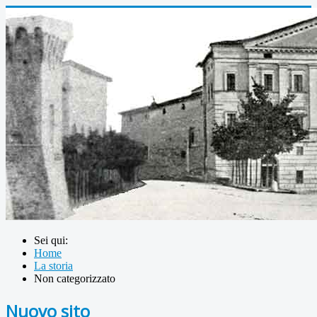
Sei qui:
Home
La storia
Non categorizzato
Nuovo sito