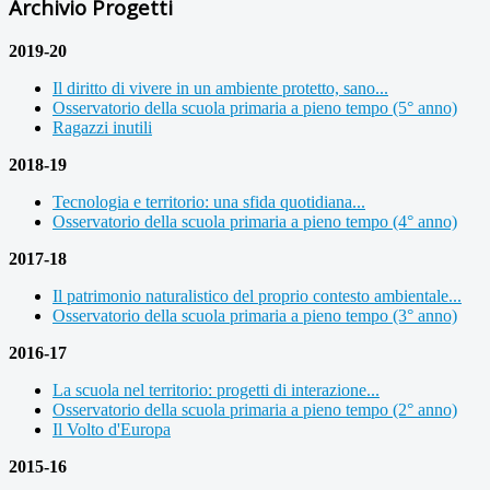
Archivio Progetti
2019-20
Il diritto di vivere in un ambiente protetto, sano...
Osservatorio della scuola primaria a pieno tempo (5° anno)
Ragazzi inutili
2018-19
Tecnologia e territorio: una sfida quotidiana...
Osservatorio della scuola primaria a pieno tempo (4° anno)
2017-18
Il patrimonio naturalistico del proprio contesto ambientale...
Osservatorio della scuola primaria a pieno tempo (3° anno)
2016-17
La scuola nel territorio: progetti di interazione...
Osservatorio della scuola primaria a pieno tempo (2° anno)
Il Volto d'Europa
2015-16