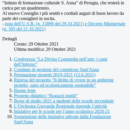
“Istituto di formazione culturale S. Anna” di Perugia, che resterà in
carica per un quadriennio.
Al nuovo Consiglio i più sentiti e cordiali auguri di buon lavoro da
parte dei consiglieri in uscita.
-
nota dell’U.S.R. (n. 15896 del 29.10.2021) e Decreto Ministeriale
(n. 305 del 21.10.2021)
Dettagli
Creato: 29 Ottobre 2021
Ultima modifica: 29 Ottobre 2021
Conferenza “La Divina Commedia nell’arte: i canti
dell’Inferno”
Comitato di gestione del complesso Sant'Anna
Premiazione progetti 2019-2021 (12.6.2021)
Ripresa del progetto “Il diritto di vivere in un ambiente
protetto, sano ed ecologicamente sostenibile”
Buone feste
Progetto didattico “Ragazzi inutili”
Borse di studio 2021 a studenti delle scuole secondarie
L’Orchestra Giovanile Regionale riprende l’attività
Iniziative per le scuole per l’anno scolastico 2020-21
Sospensione delle iniziative attivate dalla Fondazione
Sant'Anna