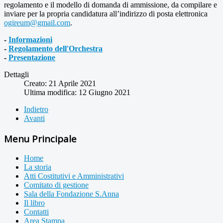
regolamento e il modello di domanda di ammissione, da compilare e
inviare per la propria candidatura all’indirizzo di posta elettronica
ogireum@gmail.com
.
-
Informazioni
-
Regolamento dell'Orchestra
-
Presentazione
Dettagli
Creato: 21 Aprile 2021
Ultima modifica: 12 Giugno 2021
Indietro
Avanti
Menu Principale
Home
La storia
Atti Costitutivi e Amministrativi
Comitato di gestione
Sala della Fondazione S.Anna
Il libro
Contatti
Area Stampa