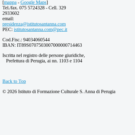
[
mappa
-
Google Maps
]
Tel./fax. 075 5724328 - Cell. 329
2933602
email:
presidenza@istitutosantanna.com
PEC:
istitutosantanna.com@pec.it
Cod.Fisc.: 94034060544
IBAN: IT89S0707503007000000714463
Iscritta nel registro delle persone giuridiche,
Prefettura di Perugia, ai nn. 1103 e 1104
Back to Top
© 2026 Istituto di Formazione Culturale S. Anna di Perugia