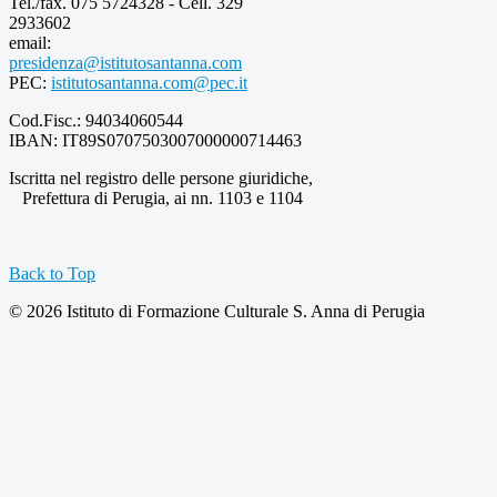
Tel./fax. 075 5724328 - Cell. 329
2933602
email:
presidenza@istitutosantanna.com
PEC:
istitutosantanna.com@pec.it
Cod.Fisc.: 94034060544
IBAN: IT89S0707503007000000714463
Iscritta nel registro delle persone giuridiche,
Prefettura di Perugia, ai nn. 1103 e 1104
Back to Top
© 2026 Istituto di Formazione Culturale S. Anna di Perugia