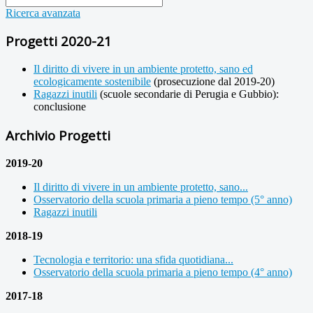
Ricerca avanzata
Progetti 2020-21
Il diritto di vivere in un ambiente protetto, sano ed
ecologicamente sostenibile
(prosecuzione dal 2019-20)
Ragazzi inutili
(scuole secondarie di Perugia e Gubbio):
conclusione
Archivio Progetti
2019-20
Il diritto di vivere in un ambiente protetto, sano...
Osservatorio della scuola primaria a pieno tempo (5° anno)
Ragazzi inutili
2018-19
Tecnologia e territorio: una sfida quotidiana...
Osservatorio della scuola primaria a pieno tempo (4° anno)
2017-18