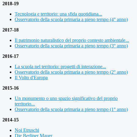
2018-19
Tecnologia e territorio: una sfida quotidiana...
Osservatorio della scuola primaria a pieno tempo (4° anno)
2017-18
Il patrimonio naturalistico del proprio contesto ambientale...
Osservatorio della scuola primaria a pieno tempo (3° anno)
2016-17
La scuola nel territorio: progetti di interazione...
Osservatorio della scuola primaria a pieno tempo (2° anno)
Il Volto d'Europa
2015-16
Un monumento o uno spazio significativo del proprio
territorio...
Osservatorio della scuola primaria a pieno tempo (1° anno)
2014-15
Noi Etruschi
Die Berliner Mauer